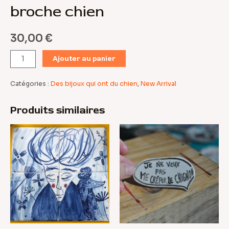
broche chien
30,00
€
quantité
Ajouter au panier
de
broche
Catégories :
Des bijoux qui ont du chien
,
New Arrival
chien
Produits similaires