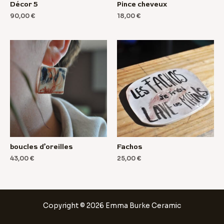
Décor 5
Pince cheveux
90,00
€
18,00
€
boucles d’oreilles
Fachos
43,00
€
25,00
€
Copyright © 2026 Emma Burke Ceramic