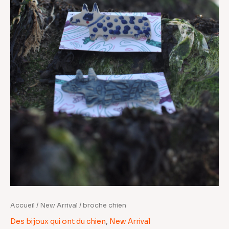
Accueil
/
New Arrival
/ broche chien
Des bijoux qui ont du chien
,
New Arrival